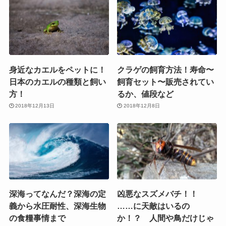
身近なカエルをペットに！
クラゲの飼育方法！寿命〜
日本のカエルの種類と飼い
飼育セット〜販売されてい
方！
るか、値段など
2018年12月13日
2018年12月8日
深海ってなんだ？深海の定
凶悪なスズメバチ！！
義から水圧耐性、深海生物
……に天敵はいるの
の食糧事情まで
か！？ 人間や鳥だけじゃ