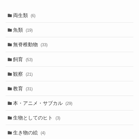
両生類
(6)
魚類
(19)
無脊椎動物
(33)
飼育
(53)
観察
(21)
教育
(31)
本・アニメ・サブカル
(29)
生物としてのヒト
(3)
生き物の絵
(4)