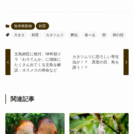
無脊椎動物
飼育
大きさ
飼育
カタツムリ
孵化
食べる
卵
卵の殻
文鳥師匠に根付、NHK朝ド
カタツムリに恐ろしい寄生
ラ「わろてんか」に地味に
虫が！？ 異形の目、鳥を
たくさん出てくる文鳥を解
誘う！？
説：オスメスの寿命など
関連記事