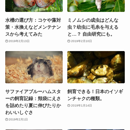
水槽の選び方：コケや藻対
ミノムシの成虫はどんな
策・水換えなどメンテナン
虫？幼虫に毛糸を与える
スから考えてみた
と…？ 自由研究にも。
2019年2月13日
2019年2月10日
サファイアブルーハムスタ
飼育できる！日本のイソギ
ーの飼育記録：頬袋にえさ
ンチャクの種類。
を詰めたり夏に伸びたりか
2019年1月14日
わいいしぐさ
2019年2月1日