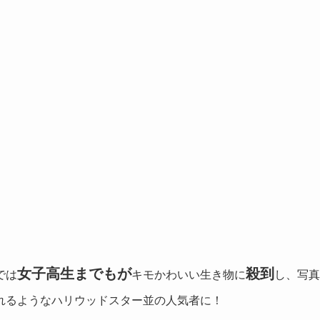
女子高生までもが
殺到
では
キモかわいい生き物に
し、写真
れるようなハリウッドスター並の人気者に！