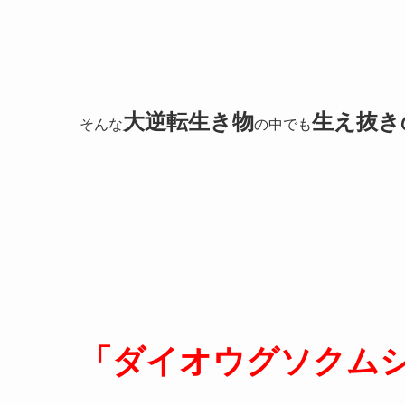
大逆転生き物
生え抜き
そんな
の中でも
「ダイオウグソクム