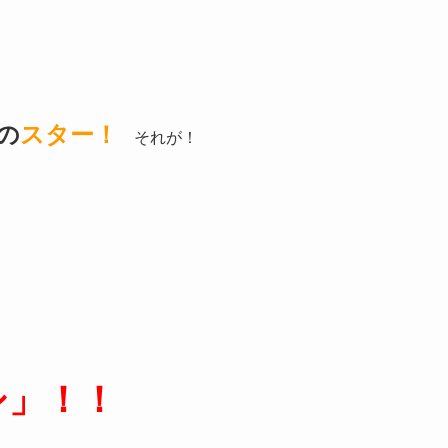
の
スター！
それが！
シ」！！