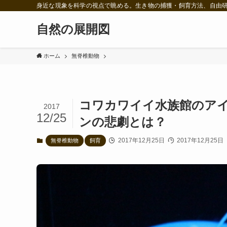
身近な現象を科学の視点で眺める。生き物の捕獲・飼育方法、自由
自然の展開図
ホーム
無脊椎動物
コワカワイイ水族館のア
2017
12/25
ンの悲劇とは？
2017年12月25日
2017年12月25日
無脊椎動物
飼育