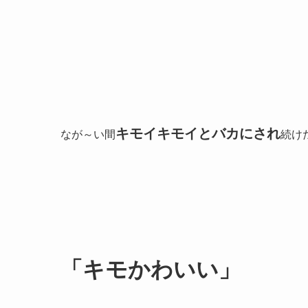
キモイキモイとバカにされ
なが～い間
続け
「キモかわいい」