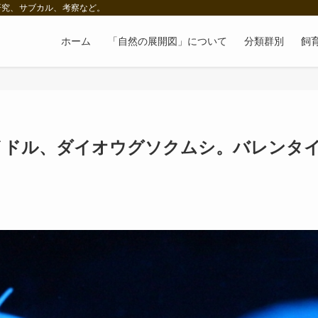
研究、サブカル、考察など。
ホーム
「自然の展開図」について
分類群別
飼
イドル、ダイオウグソクムシ。バレンタ