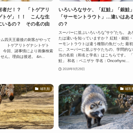
何者だ！？ 「トゲアリ
いろいろなサケ、「紅鮭」「銀鮭
ゲトゲ」！！ こんな生
「サーモントラウト」…違いはあ
にいるの？ その名の由
の？
スーパーに並ぶいろいろな”サケ”たち。 あ
たは違いを知っていますか？ 紅鮭・銀鮭
ーム四天王最後の刺客がやって
ーモントラウトは違う種類の魚だった 最
トゲアリトゲナシトゲト
に、スーパーに並ぶサケたちの、学問的な
回、諸事情により画像検索
当の名前（和名と学名）はこちらです。 
ん。理由は後述。 &n...
鮭」 和名：ベニザケ 学名：Oncorhync...
2018年9月29日
哺乳類
哺乳