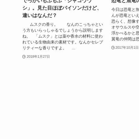
でっかいもふもふ「ジャコウウ
恐竜と魚竜
シ」。見た目ほぼバイソンだけど、
今日は恐竜と魚
違いはなんだ？
んが恐竜とい
恐らく、想像
ムスクの香り。 なんのこっちゃとい
オサウルスや
う方もいらっしゃるでしょうから説明します
浮かべるかと
ね。 「ムスク」とは薬や香水の材料に使わ
翼竜の仲間は恐
れている生物由来の素材です。なんかセレブ
リティーな香りですよ。 ...
2017年10月1日
2018年1月27日