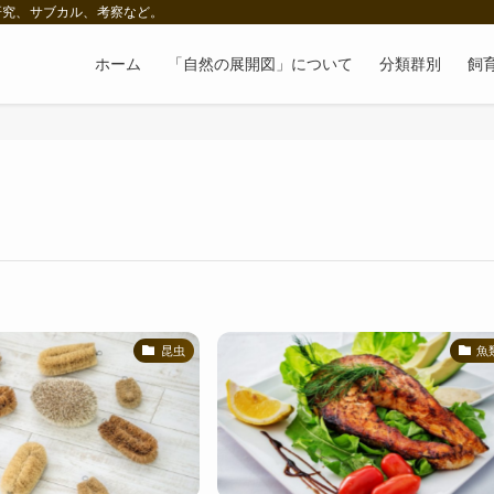
研究、サブカル、考察など。
ホーム
「自然の展開図」について
分類群別
飼
昆虫
魚