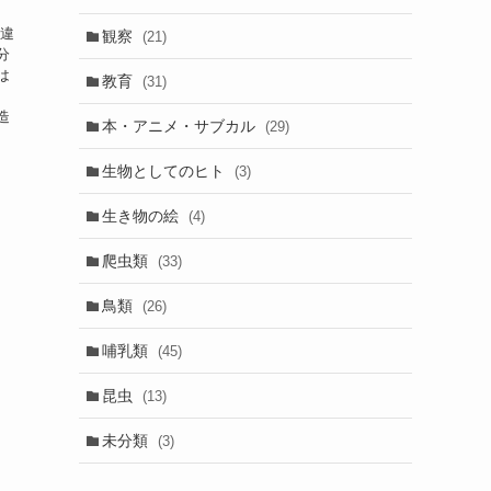
の違
観察
(21)
分
は
教育
(31)
、
造
本・アニメ・サブカル
(29)
生物としてのヒト
(3)
生き物の絵
(4)
爬虫類
(33)
鳥類
(26)
哺乳類
(45)
昆虫
(13)
未分類
(3)