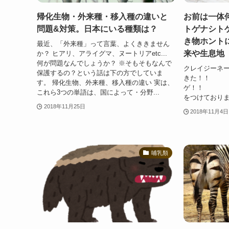
帰化生物・外来種・移入種の違いと
お前は一体
問題&対策。日本にいる種類は？
トゲナシト
き物ホント
最近、「外来種」って言葉、よくききません
来や生息地
か？ ヒアリ、アライグマ、ヌートリアetc...
何が問題なんでしょうか？ ※そもそもなんで
クレイジーネ
保護するの？という話は下の方でしていま
きた！！ 
す。 帰化生物、外来種、移入種の違い 実は、
ゲ！！ 今
これら3つの単語は、国によって・分野...
をつけておりませ
2018年11月25日
2018年11月4日
哺乳類