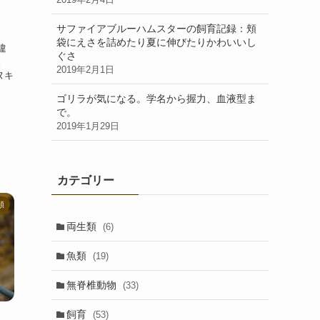
サファイアブルーハムスターの飼育記録：頬
袋にえさを詰めたり夏に伸びたりかわいいし
違
ぐさ
。
2019年2月1日
ヌキ
ゴリラが気になる。学名から握力、血液型ま
で。
2019年1月29日
カテゴリー
類
両生類
(6)
魚類
(19)
無脊椎動物
(33)
飼育
(53)