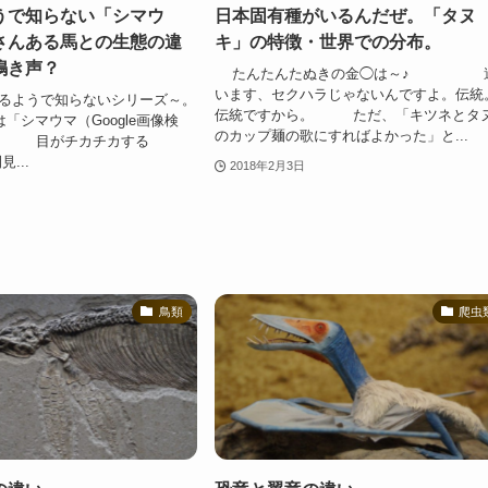
うで知らない「シマウ
日本固有種がいるんだぜ。「タヌ
さんある馬との生態の違
キ」の特徴・世界での分布。
鳴き声？
たんたんたぬきの金◯は～♪ 
います、セクハラじゃないんですよ。伝統
うで知らないシリーズ～。
伝統ですから。 ただ、「キツネとタ
ウマ（Google画像検
のカップ麺の歌にすればよかった」と...
。 目がチカチカする
...
2018年2月3日
鳥類
爬虫