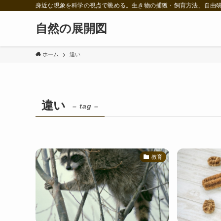
身近な現象を科学の視点で眺める。生き物の捕獲・飼育方法、自由
自然の展開図
ホーム
違い
違い
– tag –
教育