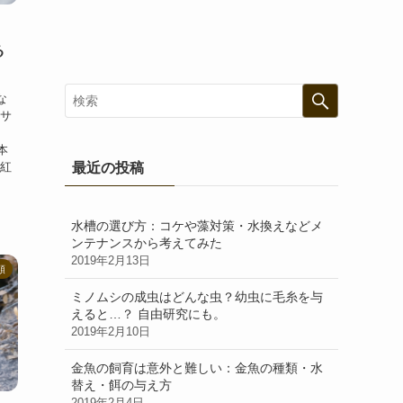
」
る
な
・サ
初
本
「紅
最近の投稿
水槽の選び方：コケや藻対策・水換えなどメ
ンテナンスから考えてみた
2019年2月13日
類
ミノムシの成虫はどんな虫？幼虫に毛糸を与
えると…？ 自由研究にも。
2019年2月10日
金魚の飼育は意外と難しい：金魚の種類・水
替え・餌の与え方
2019年2月4日