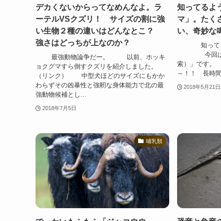
デカくないからってなめんなよ。ラ
知ってるよ
ーテルVSクズリ！ サイズの割に強
マ」。たく
い生物２種の違いはどんなとこ？
い、奇妙な
強さはどっちが上なのか？
知ってるよ
今回は「シマ
最強動物論争だー。 以前、ホッキ
索）」です
ョクグマすら倒すクズリを紹介しました。
～！！ 長時間見
（リンク） 中型犬ほどのサイズにもかか
わらずその凶暴性と強靭な身体能力で北の最
2018年5月21日
強動物候補とし...
2018年7月5日
哺乳類