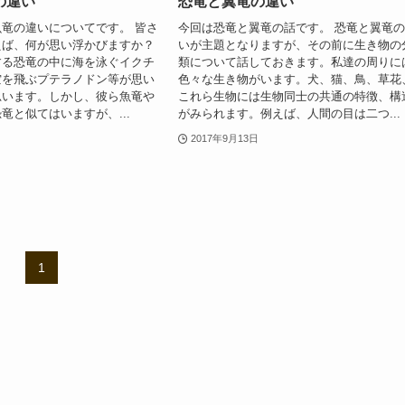
の違い
恐竜と翼竜の違い
竜の違いについてです。 皆さ
今回は恐竜と翼竜の話です。 恐竜と翼竜
えば、何が思い浮かびますか？
いが主題となりますが、その前に生き物の
する恐竜の中に海を泳ぐイクチ
類について話しておきます。私達の周りに
空を飛ぶプテラノドン等が思い
色々な生き物がいます。犬、猫、鳥、草花
思います。しかし、彼ら魚竜や
これら生物には生物同士の共通の特徴、構
竜と似てはいますが、...
がみられます。例えば、人間の目は二つ...
2017年9月13日
1