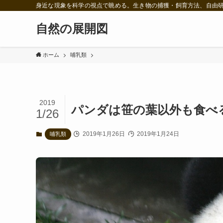
身近な現象を科学の視点で眺める。生き物の捕獲・飼育方法、自由
自然の展開図
ホーム
哺乳類
2019
パンダは笹の葉以外も食べ
1/26
2019年1月26日
2019年1月24日
哺乳類