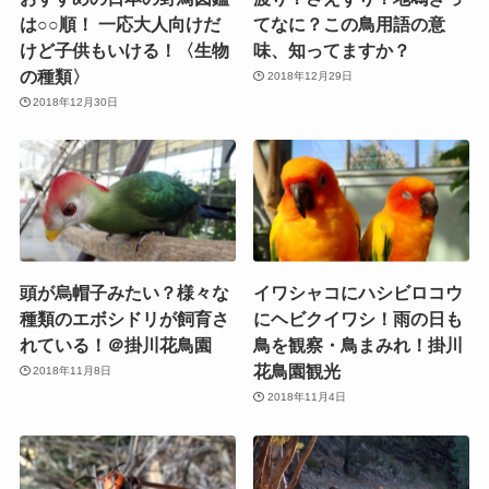
は○○順！ 一応大人向けだ
てなに？この鳥用語の意
けど子供もいける！〈生物
味、知ってますか？
の種類〉
2018年12月29日
2018年12月30日
頭が烏帽子みたい？様々な
イワシャコにハシビロコウ
種類のエボシドリが飼育さ
にヘビクイワシ！雨の日も
れている！＠掛川花鳥園
鳥を観察・鳥まみれ！掛川
花鳥園観光
2018年11月8日
2018年11月4日