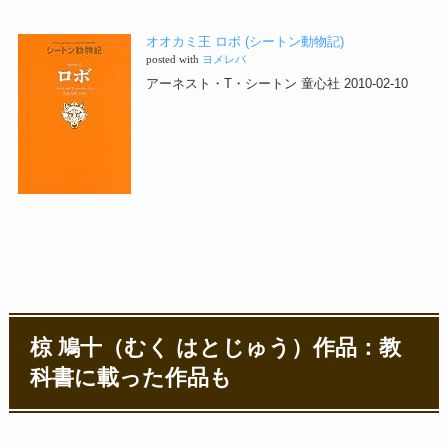
オオカミ王 ロボ (シートン動物記)
posted with
ヨメレバ
アーネスト・T・シートン 童心社 2010-02-10
椋 鳩十（むく はとじゅう）作品：教
科書に載った作品も