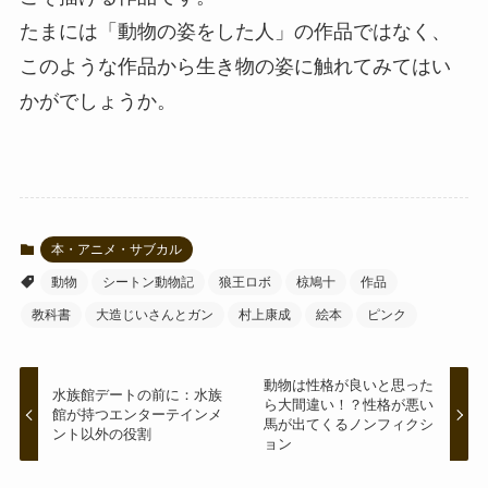
たまには「動物の姿をした人」の作品ではなく、
このような作品から生き物の姿に触れてみてはい
かがでしょうか。
本・アニメ・サブカル
動物
シートン動物記
狼王ロボ
椋鳩十
作品
教科書
大造じいさんとガン
村上康成
絵本
ピンク
動物は性格が良いと思った
水族館デートの前に：水族
ら大間違い！？性格が悪い
館が持つエンターテインメ
馬が出てくるノンフィクシ
ント以外の役割
ョン