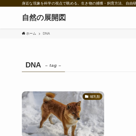
身近な現象を科学の視点で眺める。生き物の捕獲・飼育方法、自由
自然の展開図
ホーム
DNA
DNA
– tag –
哺乳類