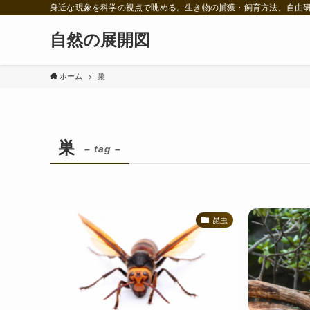
身近な現象を科学の視点で眺める。生き物の捕獲・飼育方法、自由
自然の展開図
ホーム
巣
巣
– tag –
昆虫