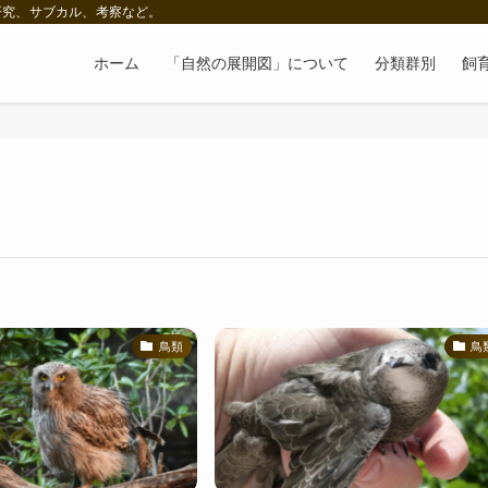
研究、サブカル、考察など。
ホーム
「自然の展開図」について
分類群別
飼
鳥類
鳥