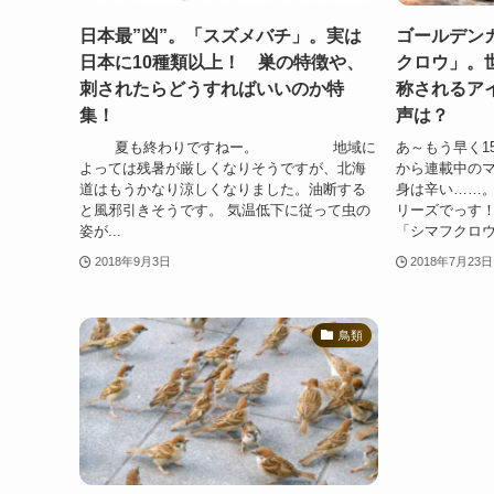
日本最”凶”。「スズメバチ」。実は
ゴールデン
日本に10種類以上！ 巣の特徴や、
クロウ」。
刺されたらどうすればいいのか特
称されるア
集！
声は？
夏も終わりですねー。 地域に
あ～もう早く1
よっては残暑が厳しくなりそうですが、北海
から連載中の
道はもうかなり涼しくなりました。油断する
身は辛い…
と風邪引きそうです。 気温低下に従って虫の
リーズでっす
姿が...
「シマフクロウ」
2018年9月3日
2018年7月23日
鳥類