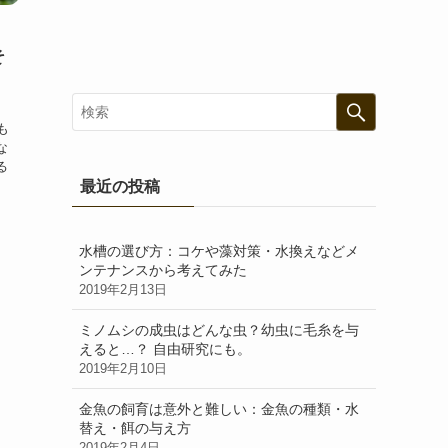
そ
か？
も
な
る
最近の投稿
水槽の選び方：コケや藻対策・水換えなどメ
ンテナンスから考えてみた
2019年2月13日
ミノムシの成虫はどんな虫？幼虫に毛糸を与
えると…？ 自由研究にも。
2019年2月10日
金魚の飼育は意外と難しい：金魚の種類・水
替え・餌の与え方
2019年2月4日