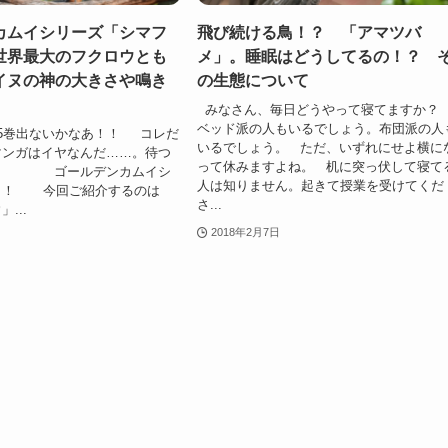
カムイシリーズ「シマフ
飛び続ける鳥！？ 「アマツバ
世界最大のフクロウとも
メ」。睡眠はどうしてるの！？ 
イヌの神の大きさや鳴き
の生態について
みなさん、毎日どうやって寝てます
ベッド派の人もいるでしょう。布団派の人
5巻出ないかなあ！！ コレだ
いるでしょう。 ただ、いずれにせよ横に
マンガはイヤなんだ……。待つ
って休みますよね。 机に突っ伏して寝て
…。 ゴールデンカムイシ
人は知りません。起きて授業を受けてくだ
！！ 今回ご紹介するのは
さ...
...
2018年2月7日