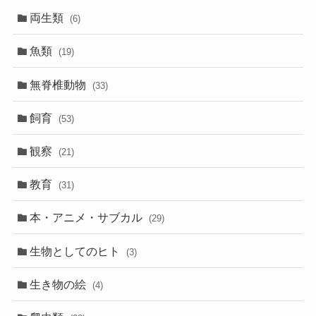
両生類
(6)
魚類
(19)
無脊椎動物
(33)
飼育
(53)
観察
(21)
教育
(31)
本・アニメ・サブカル
(29)
生物としてのヒト
(3)
生き物の絵
(4)