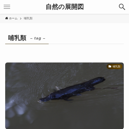
自然の展開図
ホーム
哺乳類
哺乳類
– tag –
哺乳類