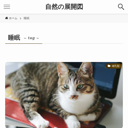
自然の展開図
ホーム
睡眠
睡眠
– tag –
哺乳類