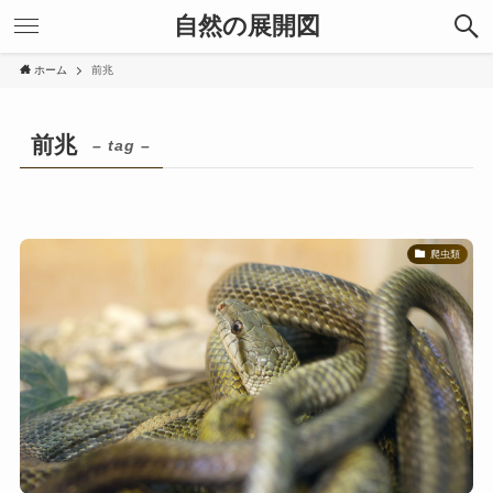
自然の展開図
ホーム
前兆
前兆
– tag –
爬虫類