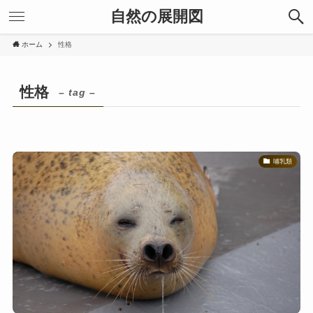
自然の展開図
ホーム
性格
性格
– tag –
哺乳類